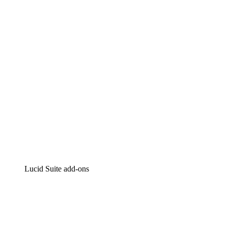
Intelligente diagrammen
Lucidspark
Online whiteboard
airfocus
Product management en roadmapping
Lucid Suite add-ons
Cloud versneller
Begrijp en plan toekomstige veranderingen aan je cloud
infrastructuur beter