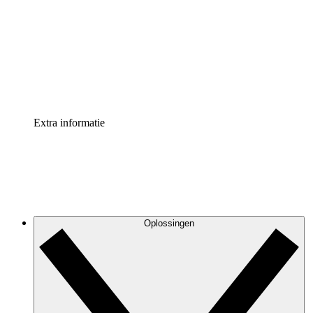
Processversneller
Standaardiseer en verbeter de beheer van
procesdocumentatie
Enterprise shield
Voeg een extra laag versterkte beveiliging en controle
toe
Extra informatie
Oplossingen