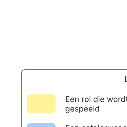
Met dit voorbeeldsjabloon voor het modelleren van domeinobjecten
kunt u:
Klassendiagrammen gebruiken om objecten in een domein en
de relaties daartussen te beschrijven.
Tijd besparen door inzicht te krijgen in welke functie u voor
elk kenmerk moet toevoegen en de voortgang te volgen.
Snel de dynamiek van een probleemdomein te ontdekken met
behulp van gekleurde klassen.
Open dit sjabloon en voeg inhoud toe om dit domeinobjectmodel
aan te passen aan uw gebruikssituatie.
Gerelateerde sjablonen