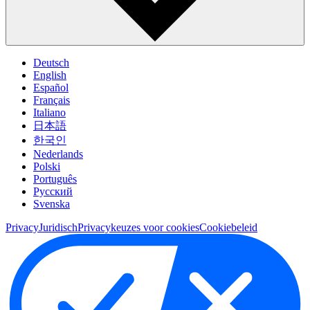
Deutsch
English
Español
Français
Italiano
日本語
한국인
Nederlands
Polski
Português
Pусский
Svenska
Privacy
Juridisch
Privacykeuzes voor cookies
Cookiebeleid