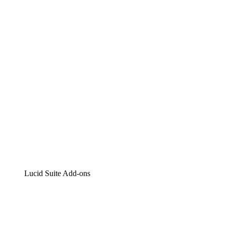
Lucidchart
Intelligente Diagrammerstellung
Lucidspark
Digitales Whiteboarding
airfocus
Produktmanagement und -roadmapping
Lucid Suite Add-ons
Cloud-Accelerator
Besseres Verständnis und Planung künftiger Cloud-
Infrastruktur-Änderungen.