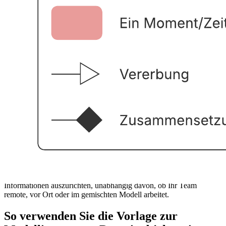
Domainobjekten, wenn Sie Analyst, UX/UI-Designer, QA-Experte
oder Softwareentwickler sind.
Vorteile der Vorlage zur Modellierung
von Domainobjekten
Wenn Sie diese Vorlage zur Modellierung von Domainobjekten
verwenden, sparen Sie Zeit. Mit der UML Formenbibliothek von
Lucidchart müssen Sie nicht von vorne beginnen. Sie können die
Vorlage auch einfach anpassen, indem Sie Formen per Drag-and-
Drop ziehen.
Wenn Sie die Vorlage zur Modellierung von Domainobjekten
verwenden, geben Ihnen die farbigen Klassen auf einen Blick
Informationen. So können Sie Probleme identifizieren und schnell
darauf reagieren.
Die Vorlage lässt sich leicht freigeben und gemeinsam bearbeiten.
Arbeiten Sie mit Ihrem Team daran, um alle auf komplexe
Informationen auszurichten, unabhängig davon, ob Ihr Team
remote, vor Ort oder im gemischten Modell arbeitet.
So verwenden Sie die Vorlage zur