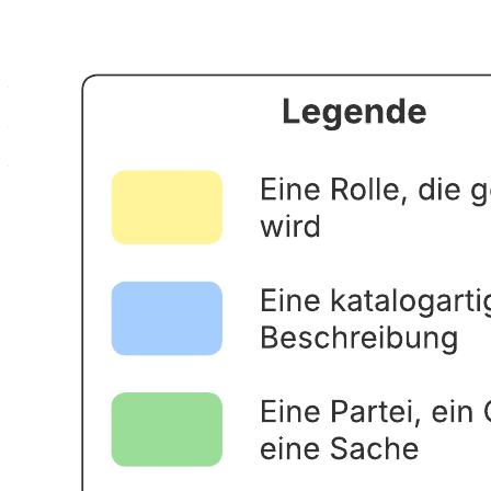
Mit dieser Vorlage für die Modellierung von Domainobjekten
können Sie:
– Klassendiagramme verwenden, um Objekte in einer Domain und
die Beziehungen zwischen ihnen zu beschreiben.
– Zeit sparen, indem Sie wissen, welche Funktion Sie für jede
Funktion hinzufügen müssen, und den Überblick behalten.
– Schnelles Erkennen der Dynamik einer Problemdomain mit Hilfe
farbiger Klassen.
Öffnen Sie diese Vorlage und fügen Sie eigene Inhalte hinzu, um
dieses Modell für die Modellierung von Domainobjekten an Ihren
Anwendungsfall anzupassen.
Was ist die Vorlage zur Modellierung von
Domainobjekten?
Die Vorlage zur Modellierung von Domainobjekten hilft Ihnen,
Relationen zwischen Objekten in einer Domain zu visualisieren und
die Dynamik einer Problemdomain zu identifizieren. Das hilft Ihnen
bei der Planung und Problembehebung.
Sie benötigen wahrscheinlich die Modellierung von