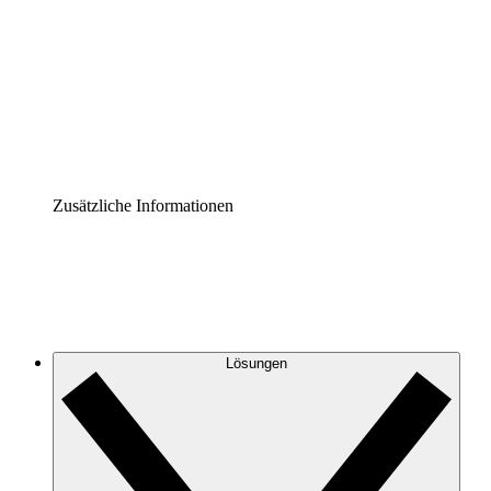
Prozess-Accelerator
Governance der Prozessdokumentation vereinheitlichen
und stärken.
Enterprise Shield
Zusätzliche Sicherheitslayer und granulare
Zugriffskontrolle.
Zusätzliche Informationen
Lösungen