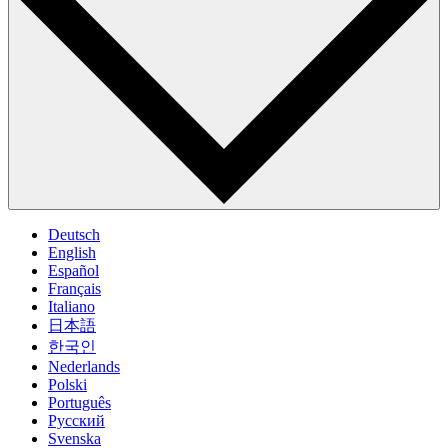
Deutsch
English
Español
Français
Italiano
日本語
한국인
Nederlands
Polski
Português
Pусский
Svenska