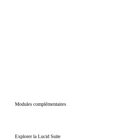
Diagrammes intelligents
Lucidspark
Tableau blanc virtuel
airfocus
Gestion de produit et roadmapping
Modules complémentaires
Explorer la Lucid Suite