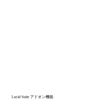
Lucidchart
複雑な内容をチームで分かりやすく理解できるイ
ンテリジェントな作図ソリューション
Lucidspark
チームが最高のアイデアを出し合い、行動につな
げられるバーチャルホワイトボード
airfocus
プロダクト管理・ロードマップツール
Lucid Suite アドオン機能
クラウドアクセル