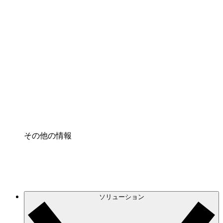
クラウドインフラに対する将来の変更をより良く
理解し、計画を立てましょう。
プロセスアクセル
プロセス文書化のガバナンスを標準化し、改善す
る。
Enterprise Shield
強化されたセキュリティと詳細な制御を追加す
る。
その他の情報
ソリューション