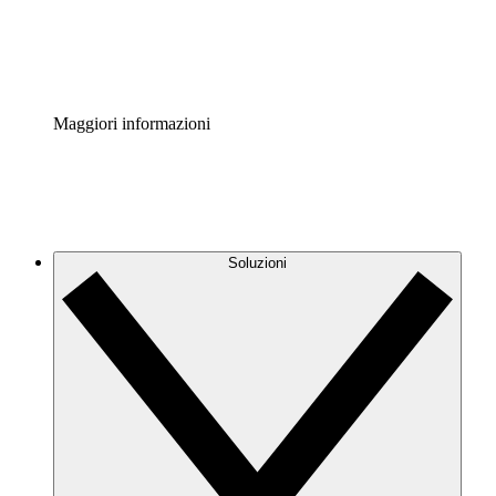
Standardizza e migliora la governance della documentazio
Enterprise Shield
Aggiungi un livello avanzato di sicurezza rafforzata e con
Maggiori informazioni
Soluzioni