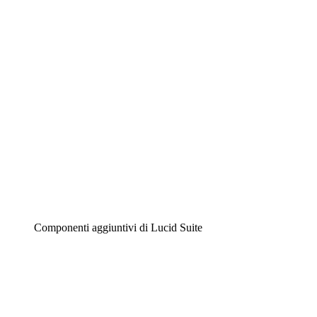
Diagrammi intelligenti
Lucidspark
Lavagna virtuale
Airfocus
Gestione del prodotto e roadmap
Componenti aggiuntivi di Lucid Suite
Acceleratore cloud
Comprendi e pianifica meglio i futuri cambiamenti della tu
Acceleratore di processo