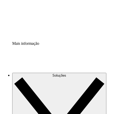
Padronize e melhore a governança da documentação de
processos.
Extensão de segurança
Adicione uma camada de segurança reforçada e
controle granular.
Mais informação
Soluções