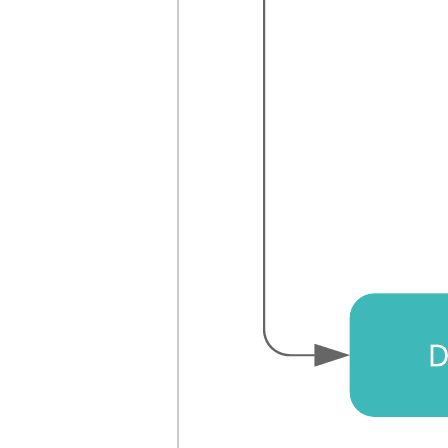
de negócios e sistemas de software.
Os contêineres são usados para mostrar atividades particionadas e
identificar quem é responsável pela realização de cada atividade.
Use a biblioteca de formas de estado/atividades UML do Lucidchart
para criar seu próprio diagrama de atividade.
Modelos relacionados