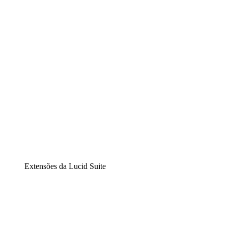
Diagramação inteligente
Lucidspark
Lousa interativa virtual
airfocus
Gestão de produtos e roadmaps
Extensões da Lucid Suite
Extensão Nuvem
Entenda e planeje melhor as mudanças futuras em sua
infraestrutura de nuvem.
Extensão Processos