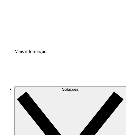
Padronize e melhore a governança da documentação de
processos.
Extensão de segurança
Adicione uma camada de segurança reforçada e
controle granular.
Mais informação
Soluções