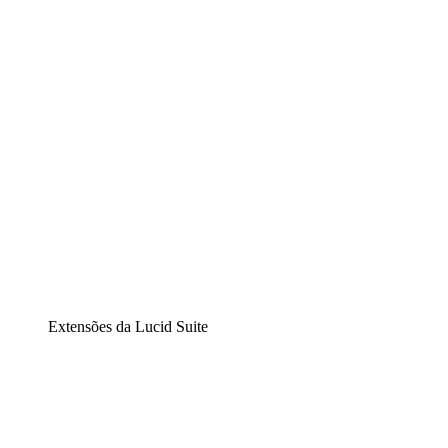
Diagramação inteligente
Lucidspark
Lousa interativa virtual
airfocus
Gestão de produtos e roadmaps
Extensões da Lucid Suite
Extensão Nuvem
Entenda e planeje melhor as mudanças futuras em sua
infraestrutura de nuvem.
Extensão Processos