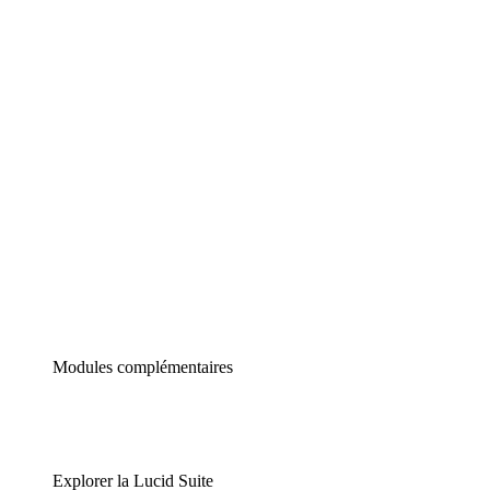
Diagrammes intelligents
Lucidspark
Tableau blanc virtuel
airfocus
Gestion de produit et roadmapping
Modules complémentaires
Explorer la Lucid Suite