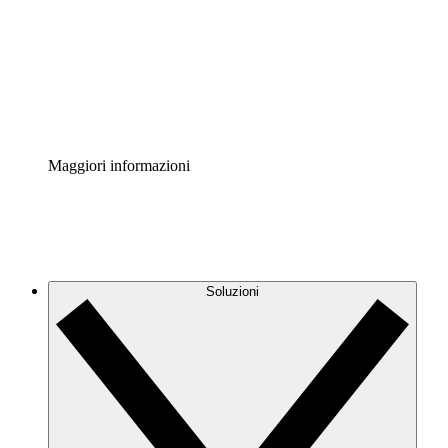
Standardizza e migliora la governance della
documentazione dei processi.
Enterprise Shield
Aggiungi un livello avanzato di sicurezza rafforzata e
controllo granulare.
Maggiori informazioni
Soluzioni