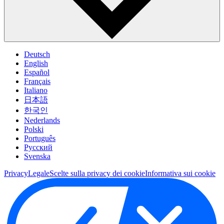
Deutsch
English
Español
Français
Italiano
日本語
한국인
Nederlands
Polski
Português
Pусский
Svenska
Privacy
Legale
Scelte sulla privacy dei cookie
Informativa sui cookie