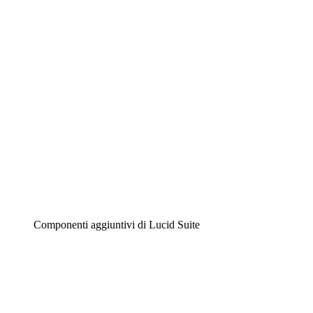
Diagrammi intelligenti
Lucidspark
Lavagna virtuale
Airfocus
Gestione del prodotto e roadmap
Componenti aggiuntivi di Lucid Suite
Acceleratore cloud
Comprendi e pianifica meglio i futuri cambiamenti della
tua infrastruttura cloud.
Acceleratore di processo