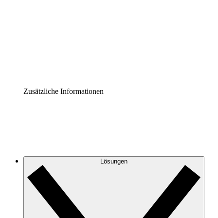
Prozess-Accelerator
Governance der Prozessdokumentation vereinheitlichen
und stärken.
Enterprise Shield
Zusätzliche Sicherheitslayer und granulare
Zugriffskontrolle.
Zusätzliche Informationen
Lösungen