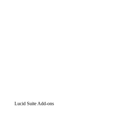
Lucidchart
Intelligente Diagrammerstellung
Lucidspark
Digitales Whiteboarding
airfocus
Produktmanagement und -roadmapping
Lucid Suite Add-ons
Cloud-Accelerator
Besseres Verständnis und Planung künftiger Cloud-
Infrastruktur-Änderungen.