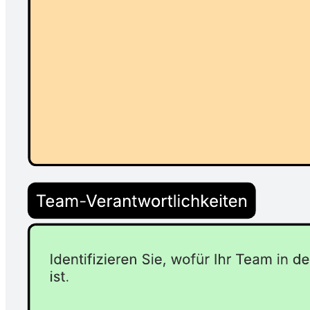
Teamsatzung bekannt, um Ihr Team mit den richtigen Tools,
Ressourcen und Praktiken auszustatten, die für die asynchrone
Zusammenarbeit erforderlich sind.
Verwandte Vorlagen