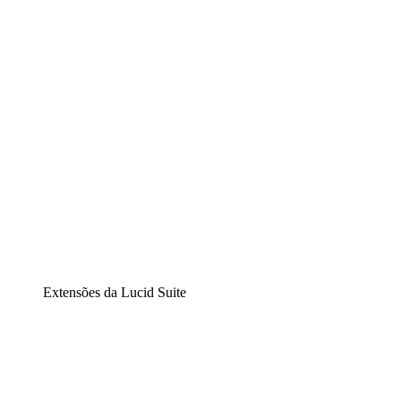
Diagramação inteligente
Lucidspark
Lousa interativa virtual
airfocus
Gestão de produtos e roadmaps
Extensões da Lucid Suite
Extensão Nuvem
Entenda e planeje melhor as mudanças futuras em sua
infraestrutura de nuvem.
Extensão Processos