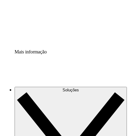
Padronize e melhore a governança da documentação de
processos.
Extensão de segurança
Adicione uma camada de segurança reforçada e
controle granular.
Mais informação
Soluções