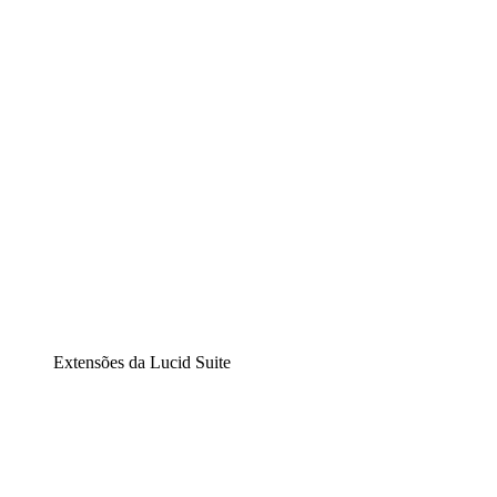
Diagramação inteligente
Lucidspark
Lousa interativa virtual
airfocus
Gestão de produtos e roadmaps
Extensões da Lucid Suite
Extensão Nuvem
Entenda e planeje melhor as mudanças futuras em sua
infraestrutura de nuvem.
Extensão Processos