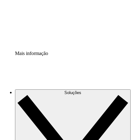
Padronize e melhore a governança da documentação de
processos.
Extensão de segurança
Adicione uma camada de segurança reforçada e
controle granular.
Mais informação
Soluções