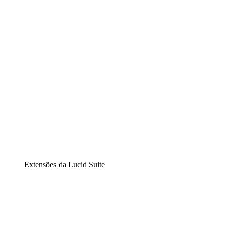
Diagramação inteligente
Lucidspark
Lousa interativa virtual
airfocus
Gestão de produtos e roadmaps
Extensões da Lucid Suite
Extensão Nuvem
Entenda e planeje melhor as mudanças futuras em sua
infraestrutura de nuvem.
Extensão Processos