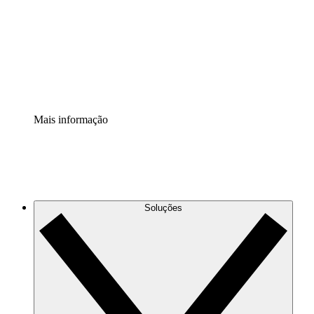
Padronize e melhore a governança da documentação de
processos.
Extensão de segurança
Adicione uma camada de segurança reforçada e
controle granular.
Mais informação
Soluções