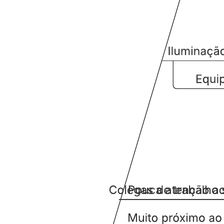
Categorizar as causas potenciais identificadas.
Colaborar com colegas.
Abra este modelo para exibir um exemplo detalhado de um
diagrama de causa e efeito, personalizável de acordo com seu caso
de uso.
Modelos relacionados