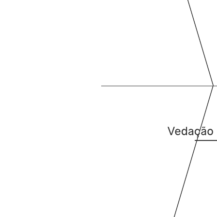
Este exemplo de modelo de diagrama de causa e efeito pode ajudá-
lo a:
Identificar as causas potenciais de um efeito observado.