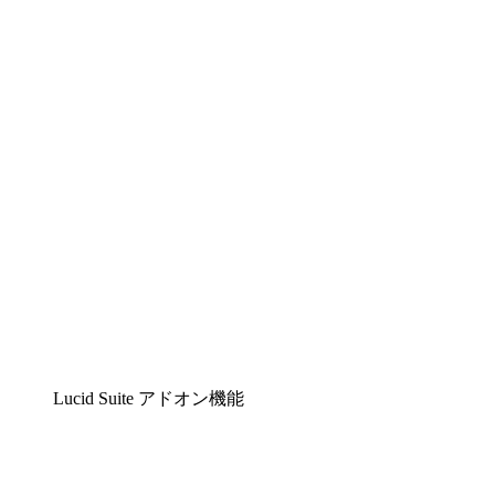
Lucidchart
複雑な内容をチームで分かりやすく理解できるイ
Lucidspark
チームが最高のアイデアを出し合い、行動につな
airfocus
プロダクト管理・ロードマップツール
Lucid Suite アドオン機能
クラウドアクセル
クラウドインフラに対する将来の変更をより良く