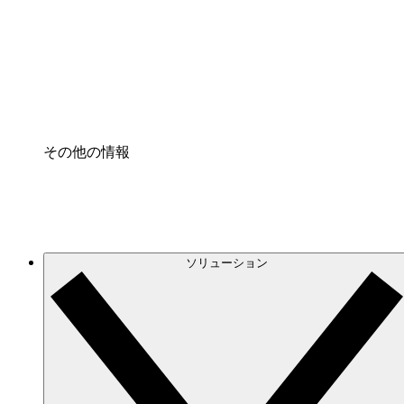
プロセスアクセル
プロセス文書化のガバナンスを標準化し、改善す
Enterprise Shield
強化されたセキュリティと詳細な制御を追加する
その他の情報
ソリューション