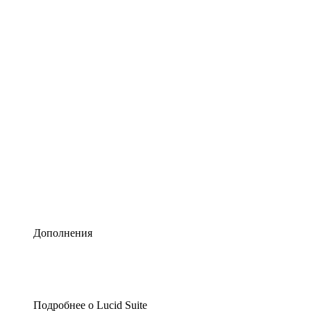
Умная схематизация
Lucidspark
Виртуальная доска для лучших идей
airfocus
Управление продуктами и дорожные карты
Дополнения
Подробнее о Lucid Suite