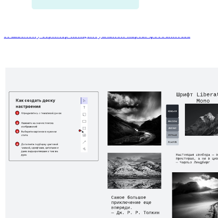
Пример концептуальной карты фотосинтеза
К шаблону Пример концептуальной карты фотосинтеза