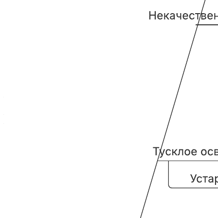
Этот пример причинно-следственной диаграммы поможет
вам:
— установить возможные причины интересующей вас
проблемы;
— сгруппировать эти причины по категориям;
— создать собственную диаграмму вместе с коллегами.
Откройте шаблон, чтобы подробнее рассмотреть наш пример
и настроить его под свой проект.
Похожие шаблоны