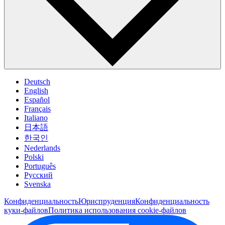
Deutsch
English
Español
Français
Italiano
日本語
한국인
Nederlands
Polski
Português
Pусский
Svenska
Конфиденциальность
Юриспруденция
Конфиденциальность
куки-файлов
Политика использования cookie-файлов