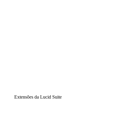
Diagramação inteligente
Lucidspark
Lousa interativa virtual
airfocus
Gestão de produtos e roadmaps
Extensões da Lucid Suite
Extensão Nuvem
Entenda e planeje melhor as mudanças futuras em sua inf
Extensão Processos