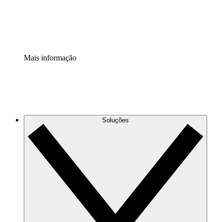
Padronize e melhore a governança da documentação de p
Extensão de segurança
Adicione uma camada de segurança reforçada e controle g
Mais informação
Soluções