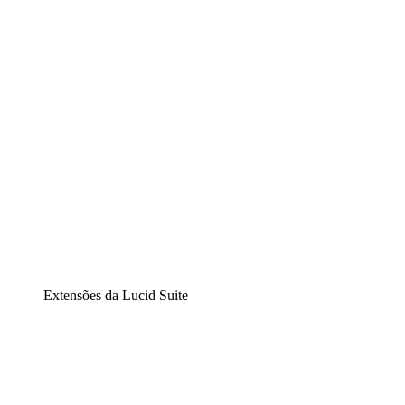
Diagramação inteligente
Lucidspark
Lousa interativa virtual
airfocus
Gestão de produtos e roadmaps
Extensões da Lucid Suite
Extensão Nuvem
Entenda e planeje melhor as mudanças futuras em sua inf
Extensão Processos