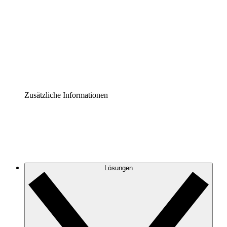
Prozess-Accelerator
Governance der Prozessdokumentation vereinheitlichen
und stärken.
Enterprise Shield
Zusätzliche Sicherheitslayer und granulare
Zugriffskontrolle.
Zusätzliche Informationen
Lösungen