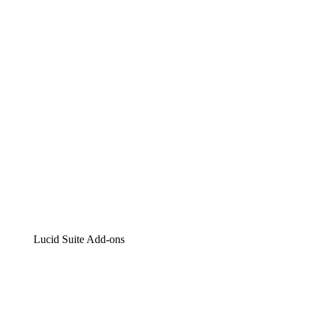
Lucidchart
Intelligente Diagrammerstellung
Lucidspark
Digitales Whiteboarding
airfocus
Produktmanagement und -roadmapping
Lucid Suite Add-ons
Cloud-Accelerator
Besseres Verständnis und Planung künftiger Cloud-
Infrastruktur-Änderungen.