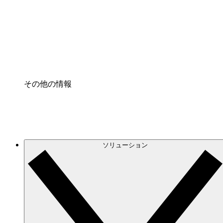
プロセスアクセル
プロセス文書化のガバナンスを標準化し、改善す
Enterprise Shield
強化されたセキュリティと詳細な制御を追加する
その他の情報
ソリューション