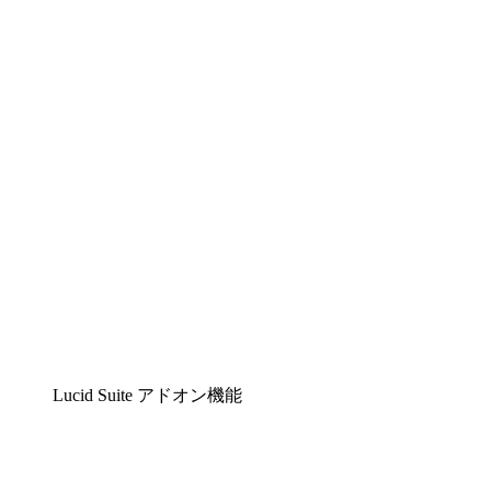
Lucidchart
複雑な内容をチームで分かりやすく理解できるイ
Lucidspark
チームが最高のアイデアを出し合い、行動につな
airfocus
プロダクト管理・ロードマップツール
Lucid Suite アドオン機能
クラウドアクセル
クラウドインフラに対する将来の変更をより良く