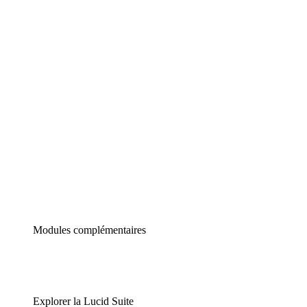
Diagrammes intelligents
Lucidspark
Tableau blanc virtuel
airfocus
Gestion de produit et roadmapping
Modules complémentaires
Explorer la Lucid Suite