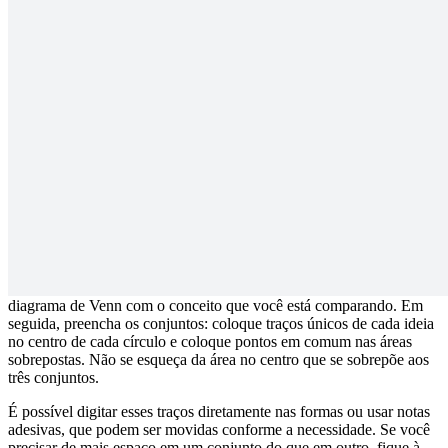
de Venn ajudam os alunos a aprender rapidamente novos conceitos
porque mostram as relações entre as ideias.
Muitas equipes usam o modelo de diagrama de Venn de 3 partes no
trabalho para comparar escolhas em potencial, como opções para a
melhor estratégia de retenção de clientes ou uma decisão de
contratação. Se você precisa colaborar com seus colegas para
determinar o melhor caminho a seguir, tentem trabalhar juntos neste
modelo de diagrama de Venn com três conjuntos no Lucidspark. É
rápido e fácil de usar, então vocês podem começar rapidamente.
Como usar nosso programa de diagrama
de Venn de 3 conjuntos
Para começar, rotule cada um dos 3 conjuntos no modelo de
diagrama de Venn com o conceito que você está comparando. Em
seguida, preencha os conjuntos: coloque traços únicos de cada ideia
no centro de cada círculo e coloque pontos em comum nas áreas
sobrepostas. Não se esqueça da área no centro que se sobrepõe aos
três conjuntos.
É possível digitar esses traços diretamente nas formas ou usar notas
adesivas, que podem ser movidas conforme a necessidade. Se você
precisar de mais espaço em um conjunto do que em outro, fique à