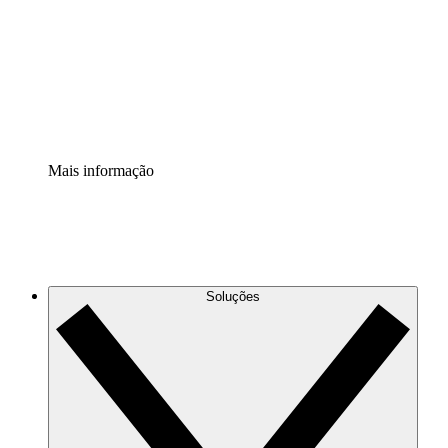
Padronize e melhore a governança da documentação de
processos.
Extensão de segurança
Adicione uma camada de segurança reforçada e
controle granular.
Mais informação
Soluções