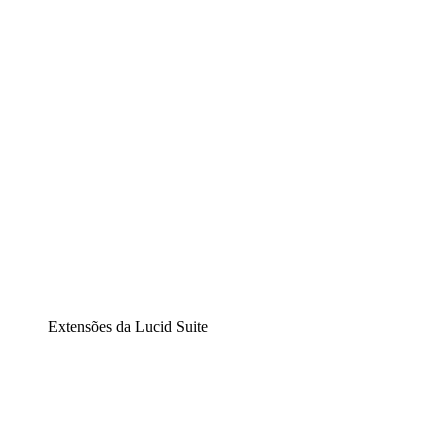
Diagramação inteligente
Lucidspark
Lousa interativa virtual
airfocus
Gestão de produtos e roadmaps
Extensões da Lucid Suite
Extensão Nuvem
Entenda e planeje melhor as mudanças futuras em sua
infraestrutura de nuvem.
Extensão Processos