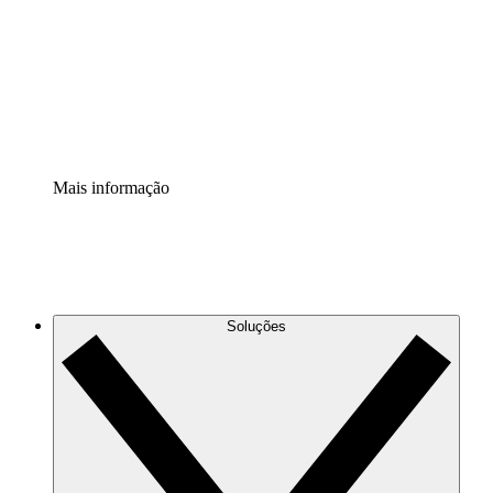
Padronize e melhore a governança da documentação de
processos.
Extensão de segurança
Adicione uma camada de segurança reforçada e
controle granular.
Mais informação
Soluções