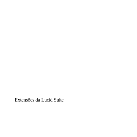
Diagramação inteligente
Lucidspark
Lousa interativa virtual
airfocus
Gestão de produtos e roadmaps
Extensões da Lucid Suite
Extensão Nuvem
Entenda e planeje melhor as mudanças futuras em sua
infraestrutura de nuvem.
Extensão Processos