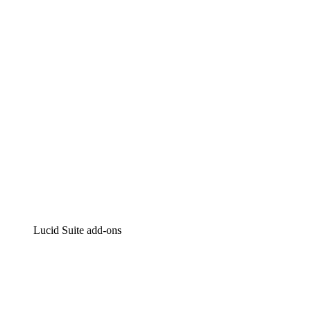
Intelligente diagrammen
Lucidspark
Online whiteboard
airfocus
Product management en roadmapping
Lucid Suite add-ons
Cloud versneller
Begrijp en plan toekomstige veranderingen aan je cloud in
Processversneller