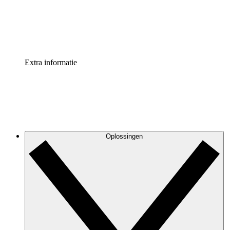
Standaardiseer en verbeter de beheer van procesdocument
Enterprise shield
Voeg een extra laag versterkte beveiliging en controle toe
Extra informatie
Oplossingen