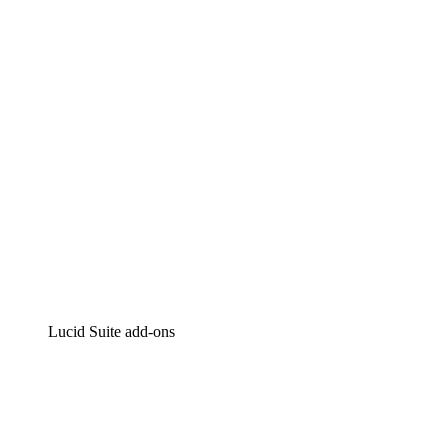
Intelligente diagrammen
Lucidspark
Online whiteboard
airfocus
Product management en roadmapping
Lucid Suite add-ons
Cloud versneller
Begrijp en plan toekomstige veranderingen aan je cloud
infrastructuur beter