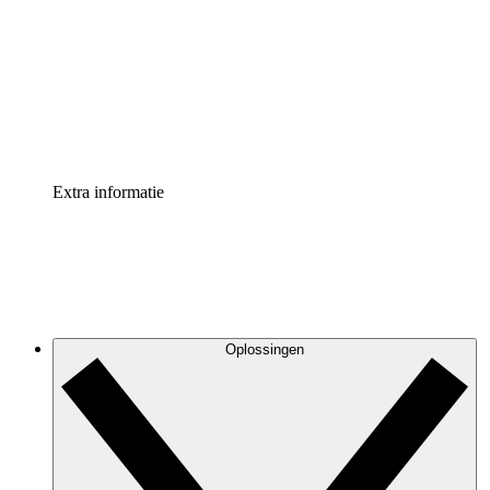
Processversneller
Standaardiseer en verbeter de beheer van
procesdocumentatie
Enterprise shield
Voeg een extra laag versterkte beveiliging en controle
toe
Extra informatie
Oplossingen