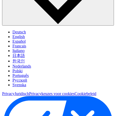
Deutsch
English
Español
Français
Italiano
日本語
한국인
Nederlands
Polski
Português
Pусский
Svenska
Privacy
Juridisch
Privacykeuzes voor cookies
Cookiebeleid