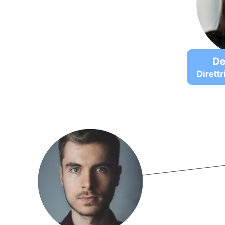
Questo modello di organigramma circolare può aiutarti a:
Organizzare la tua azienda in un design circolare.
Visualizzare i team all'interno dell'organizzazione.
Collaborare con i colleghi.
Apri questo modello per visualizzare un esempio dettagliato di
organigramma circolare, che puoi personalizzare in base al tuo caso
d'uso.
Modelli correlati