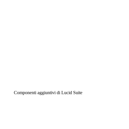
Diagrammi intelligenti
Lucidspark
Lavagna virtuale
Airfocus
Gestione del prodotto e roadmap
Componenti aggiuntivi di Lucid Suite
Acceleratore cloud
Comprendi e pianifica meglio i futuri cambiamenti della
tua infrastruttura cloud.
Acceleratore di processo