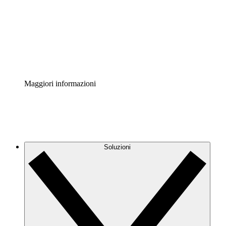
Standardizza e migliora la governance della
documentazione dei processi.
Enterprise Shield
Aggiungi un livello avanzato di sicurezza rafforzata e
controllo granulare.
Maggiori informazioni
Soluzioni