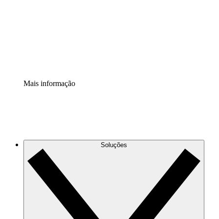
Padronize e melhore a governança da documentação de
processos.
Extensão de segurança
Adicione uma camada de segurança reforçada e
controle granular.
Mais informação
Soluções