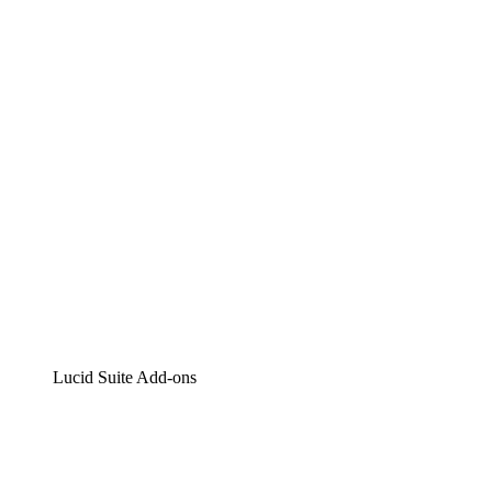
Lucidchart
Intelligente Diagrammerstellung
Lucidspark
Digitales Whiteboarding
airfocus
Produktmanagement und -roadmapping
Lucid Suite Add-ons
Cloud-Accelerator
Besseres Verständnis und Planung künftiger Cloud-
Infrastruktur-Änderungen.