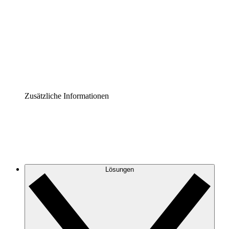
Prozess-Accelerator
Governance der Prozessdokumentation vereinheitlichen
und stärken.
Enterprise Shield
Zusätzliche Sicherheitslayer und granulare
Zugriffskontrolle.
Zusätzliche Informationen
Lösungen