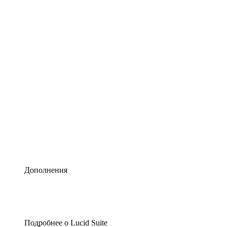
Умная схематизация
Lucidspark
Виртуальная доска для лучших идей
airfocus
Управление продуктами и дорожные карты
Дополнения
Подробнее о Lucid Suite