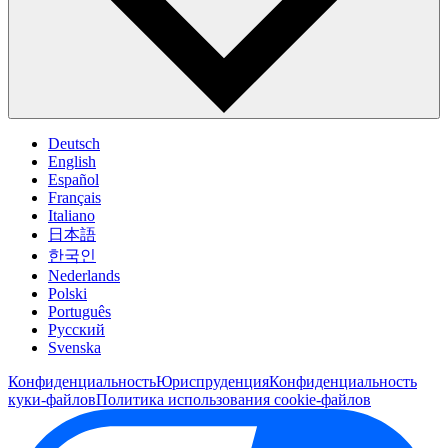
Deutsch
English
Español
Français
Italiano
日本語
한국인
Nederlands
Polski
Português
Pусский
Svenska
Конфиденциальность
Юриспруденция
Конфиденциальность
куки-файлов
Политика использования cookie-файлов