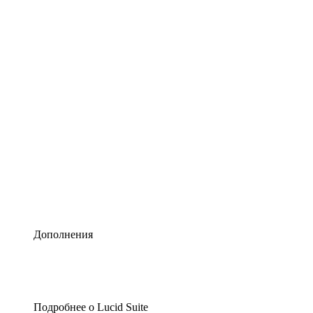
Умная схематизация
Lucidspark
Виртуальная доска для лучших идей
airfocus
Управление продуктами и дорожные карты
Дополнения
Подробнее о Lucid Suite