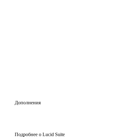
Умная схематизация
Lucidspark
Виртуальная доска для лучших идей
airfocus
Управление продуктами и дорожные карты
Дополнения
Подробнее о Lucid Suite