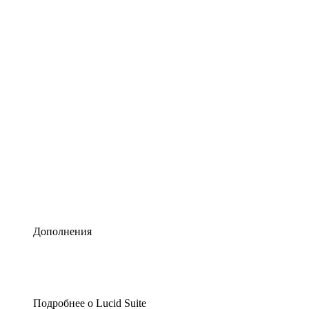
Умная схематизация
Lucidspark
Виртуальная доска для лучших идей
airfocus
Управление продуктами и дорожные карты
Дополнения
Подробнее о Lucid Suite