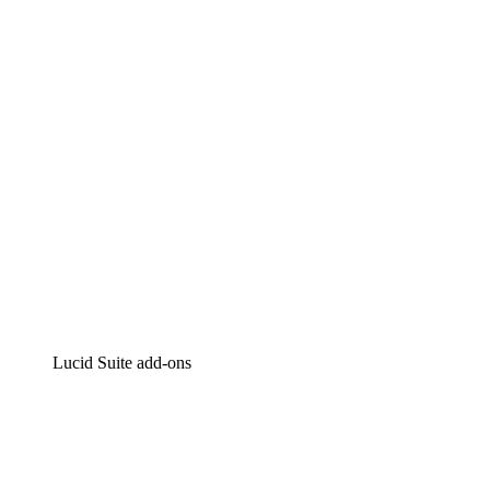
Intelligente diagrammen
Lucidspark
Online whiteboard
airfocus
Product management en roadmapping
Lucid Suite add-ons
Cloud versneller
Begrijp en plan toekomstige veranderingen aan je cloud
infrastructuur beter