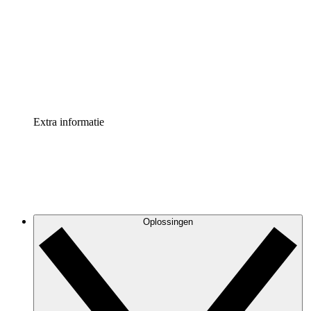
Processversneller
Standaardiseer en verbeter de beheer van
procesdocumentatie
Enterprise shield
Voeg een extra laag versterkte beveiliging en controle
toe
Extra informatie
Oplossingen