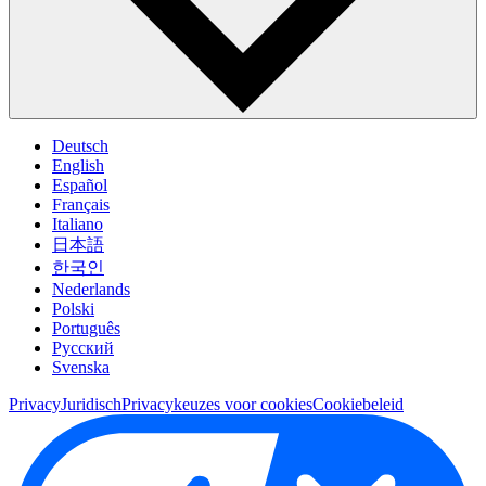
Deutsch
English
Español
Français
Italiano
日本語
한국인
Nederlands
Polski
Português
Pусский
Svenska
Privacy
Juridisch
Privacykeuzes voor cookies
Cookiebeleid