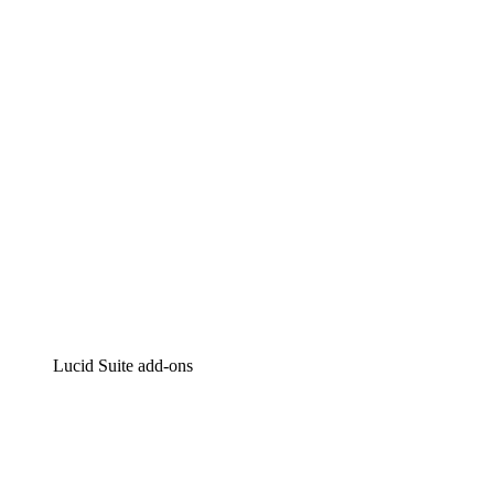
Intelligente diagrammen
Lucidspark
Online whiteboard
airfocus
Product management en roadmapping
Lucid Suite add-ons
Cloud versneller
Begrijp en plan toekomstige veranderingen aan je cloud
infrastructuur beter