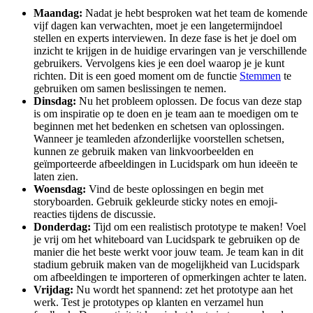
Maandag:
Nadat je hebt besproken wat het team de komende
vijf dagen kan verwachten, moet je een langetermijndoel
stellen en experts interviewen. In deze fase is het je doel om
inzicht te krijgen in de huidige ervaringen van je verschillende
gebruikers. Vervolgens kies je een doel waarop je je kunt
richten. Dit is een goed moment om de functie
Stemmen
te
gebruiken om samen beslissingen te nemen.
Dinsdag:
Nu het probleem oplossen. De focus van deze stap
is om inspiratie op te doen en je team aan te moedigen om te
beginnen met het bedenken en schetsen van oplossingen.
Wanneer je teamleden afzonderlijke voorstellen schetsen,
kunnen ze gebruik maken van linkvoorbeelden en
geïmporteerde afbeeldingen in Lucidspark om hun ideeën te
laten zien.
Woensdag:
Vind de beste oplossingen en begin met
storyboarden. Gebruik gekleurde sticky notes en emoji-
reacties tijdens de discussie.
Donderdag:
Tijd om een realistisch prototype te maken! Voel
je vrij om het whiteboard van Lucidspark te gebruiken op de
manier die het beste werkt voor jouw team. Je team kan in dit
stadium gebruik maken van de mogelijkheid van Lucidspark
om afbeeldingen te importeren of opmerkingen achter te laten.
Vrijdag:
Nu wordt het spannend: zet het prototype aan het
werk. Test je prototypes op klanten en verzamel hun