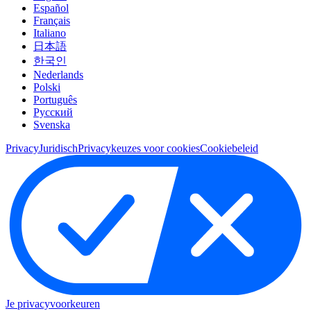
Español
Français
Italiano
日本語
한국인
Nederlands
Polski
Português
Pусский
Svenska
Privacy
Juridisch
Privacykeuzes voor cookies
Cookiebeleid
Je privacyvoorkeuren