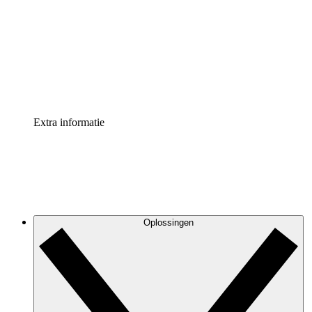
Processversneller
Standaardiseer en verbeter de beheer van
procesdocumentatie
Enterprise shield
Voeg een extra laag versterkte beveiliging en controle
toe
Extra informatie
Oplossingen