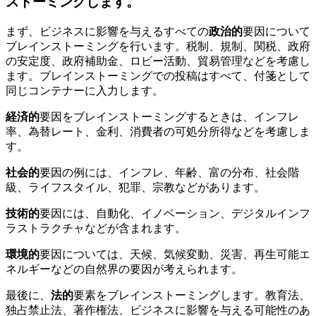
ストーミングします。
まず、ビジネスに影響を与えるすべての
政治的
要因について
ブレインストーミングを行います。税制、規制、関税、政府
の安定度、政府補助金、ロビー活動、貿易管理などを考慮し
ます。ブレインストーミングでの投稿はすべて、付箋として
同じコンテナーに入力します。
経済的
要因をブレインストーミングするときは、インフレ
率、為替レート、金利、消費者の可処分所得などを考慮しま
す。
社会的
要因の例には、インフレ、年齢、富の分布、社会階
級、ライフスタイル、犯罪、宗教などがあります。
技術的
要因には、自動化、イノベーション、デジタルインフ
ラストラクチャなどが含まれます。
環境的
要因については、天候、気候変動、災害、再生可能エ
ネルギーなどの自然界の要因が考えられます。
最後に、
法的
要素をブレインストーミングします。教育法、
独占禁止法、著作権法、ビジネスに影響を与える可能性のあ