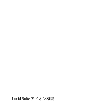
Lucidchart
複雑な内容をチームで分かりやすく理解できるイ
ンテリジェントな作図ソリューション
Lucidspark
チームが最高のアイデアを出し合い、行動につな
げられるバーチャルホワイトボード
airfocus
プロダクト管理・ロードマップツール
Lucid Suite アドオン機能
クラウドアクセル