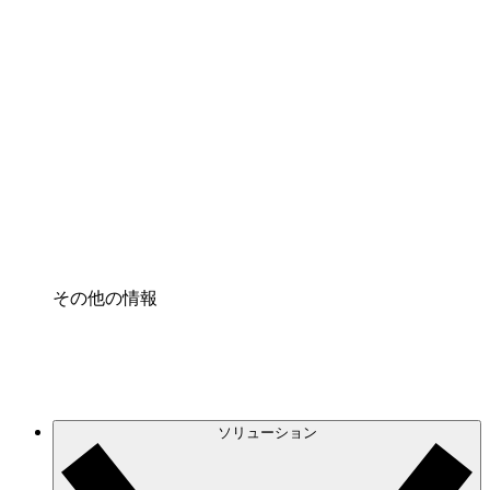
クラウドインフラに対する将来の変更をより良く
理解し、計画を立てましょう。
プロセスアクセル
プロセス文書化のガバナンスを標準化し、改善す
る。
Enterprise Shield
強化されたセキュリティと詳細な制御を追加す
る。
その他の情報
ソリューション