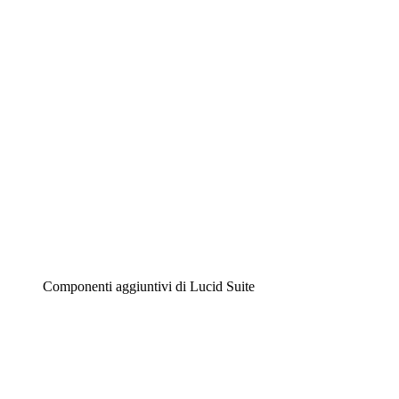
Diagrammi intelligenti
Lucidspark
Lavagna virtuale
Airfocus
Gestione del prodotto e roadmap
Componenti aggiuntivi di Lucid Suite
Acceleratore cloud
Comprendi e pianifica meglio i futuri cambiamenti della tu
Acceleratore di processo