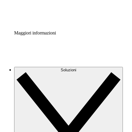
Standardizza e migliora la governance della documentazio
Enterprise Shield
Aggiungi un livello avanzato di sicurezza rafforzata e con
Maggiori informazioni
Soluzioni