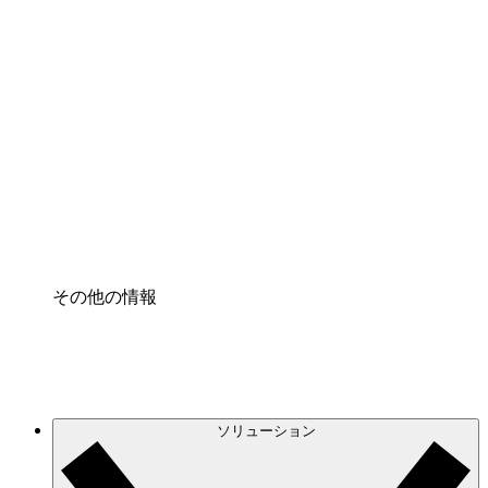
クラウドインフラに対する将来の変更をより良く
理解し、計画を立てましょう。
プロセスアクセル
プロセス文書化のガバナンスを標準化し、改善す
る。
Enterprise Shield
強化されたセキュリティと詳細な制御を追加す
る。
その他の情報
ソリューション