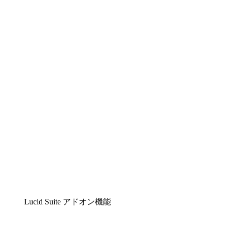
Lucidchart
複雑な内容をチームで分かりやすく理解できるイ
ンテリジェントな作図ソリューション
Lucidspark
チームが最高のアイデアを出し合い、行動につな
げられるバーチャルホワイトボード
airfocus
プロダクト管理・ロードマップツール
Lucid Suite アドオン機能
クラウドアクセル