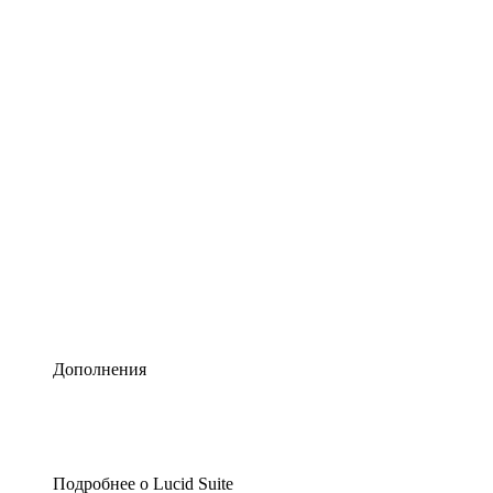
Умная схематизация
Lucidspark
Виртуальная доска для лучших идей
airfocus
Управление продуктами и дорожные карты
Дополнения
Подробнее о Lucid Suite