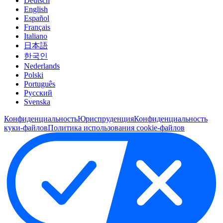
Deutsch
English
Español
Français
Italiano
日本語
한국인
Nederlands
Polski
Português
Pусский
Svenska
Конфиденциальность
Юриспруденция
Конфиденциальность
куки-файлов
Политика использования cookie-файлов