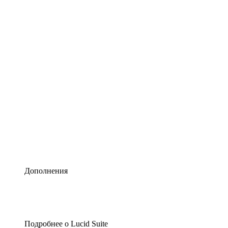
Умная схематизация
Lucidspark
Виртуальная доска для лучших идей
airfocus
Управление продуктами и дорожные карты
Дополнения
Подробнее о Lucid Suite