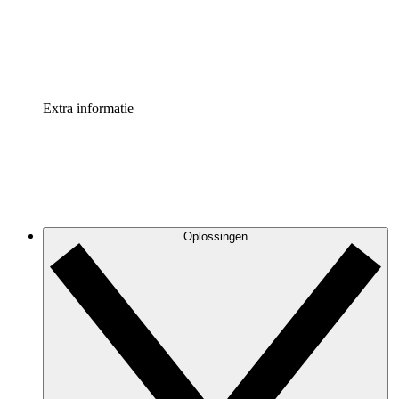
Standaardiseer en verbeter de beheer van procesdocument
Enterprise shield
Voeg een extra laag versterkte beveiliging en controle toe
Extra informatie
Oplossingen