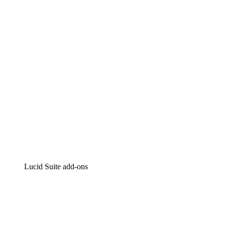
Intelligente diagrammen
Lucidspark
Online whiteboard
airfocus
Product management en roadmapping
Lucid Suite add-ons
Cloud versneller
Begrijp en plan toekomstige veranderingen aan je cloud in
Processversneller