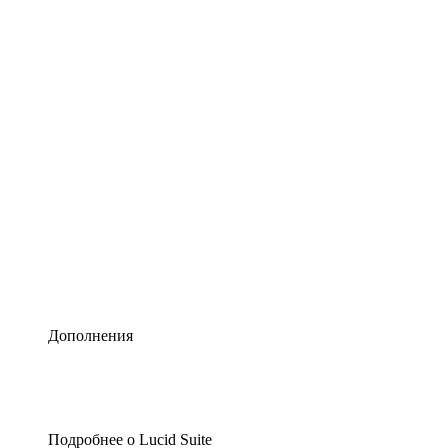
Умная схематизация
Lucidspark
Виртуальная доска для лучших идей
airfocus
Управление продуктами и дорожные карты
Дополнения
Подробнее о Lucid Suite