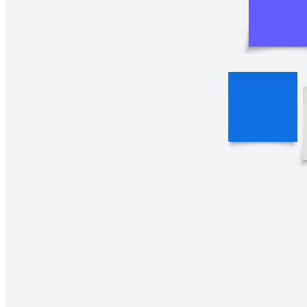
Холст Lean UX
К шаблону Холст Lean UX