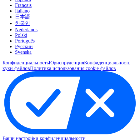
Français
Italiano
日本語
한국인
Nederlands
Polski
Português
Pусский
Svenska
Конфиденциальность
Юриспруденция
Конфиденциальность
куки-файлов
Политика использования cookie-файлов
Ваши настройки конфиденциальности