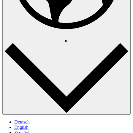
ru
Deutsch
English
Español