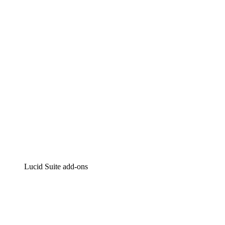
Intelligente diagrammen
Lucidspark
Online whiteboard
airfocus
Product management en roadmapping
Lucid Suite add-ons
Cloud versneller
Begrijp en plan toekomstige veranderingen aan je cloud in
Processversneller