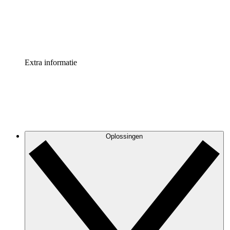
Standaardiseer en verbeter de beheer van procesdocument
Enterprise shield
Voeg een extra laag versterkte beveiliging en controle toe
Extra informatie
Oplossingen