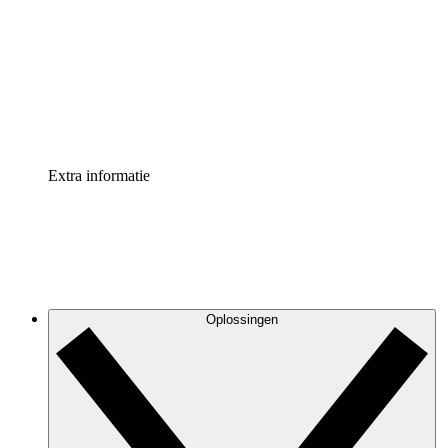
Processversneller
Standaardiseer en verbeter de beheer van
procesdocumentatie
Enterprise shield
Voeg een extra laag versterkte beveiliging en controle
toe
Extra informatie
Oplossingen