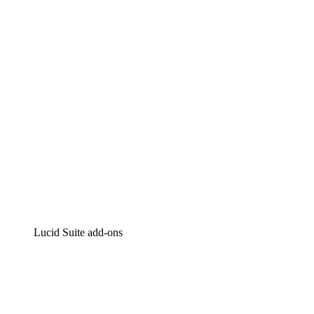
Intelligente diagrammen
Lucidspark
Online whiteboard
airfocus
Product management en roadmapping
Lucid Suite add-ons
Cloud versneller
Begrijp en plan toekomstige veranderingen aan je cloud
infrastructuur beter