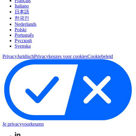
Français
Italiano
日本語
한국인
Nederlands
Polski
Português
Pусский
Svenska
Privacy
Juridisch
Privacykeuzes voor cookies
Cookiebeleid
Je privacyvoorkeuren