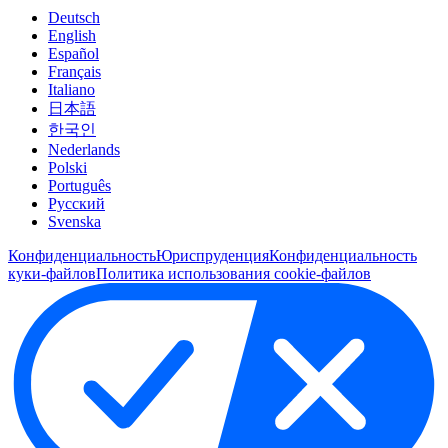
Deutsch
English
Español
Français
Italiano
日本語
한국인
Nederlands
Polski
Português
Pусский
Svenska
Конфиденциальность
Юриспруденция
Конфиденциальность
куки-файлов
Политика использования cookie-файлов