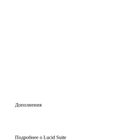
Умная схематизация
Lucidspark
Виртуальная доска для лучших идей
airfocus
Управление продуктами и дорожные карты
Дополнения
Подробнее о Lucid Suite