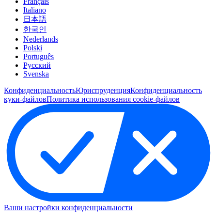
Français
Italiano
日本語
한국인
Nederlands
Polski
Português
Pусский
Svenska
Конфиденциальность
Юриспруденция
Конфиденциальность
куки-файлов
Политика использования cookie-файлов
Ваши настройки конфиденциальности