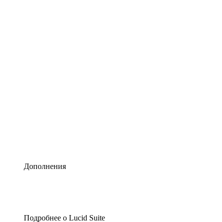
Умная схематизация
Lucidspark
Виртуальная доска для лучших идей
airfocus
Управление продуктами и дорожные карты
Дополнения
Подробнее о Lucid Suite