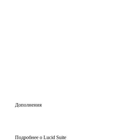
Умная схематизация
Lucidspark
Виртуальная доска для лучших идей
airfocus
Управление продуктами и дорожные карты
Дополнения
Подробнее о Lucid Suite