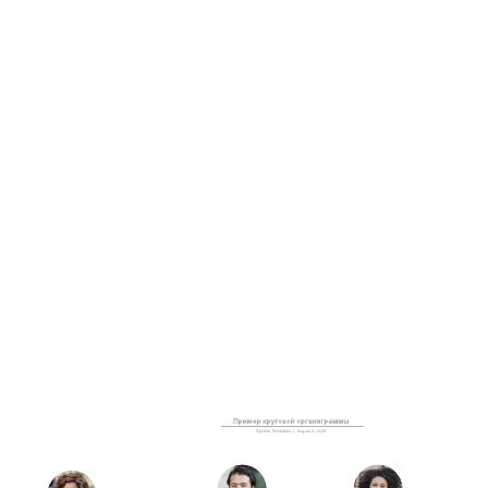
Используйте этот шаблон, чтобы:
— всей командой обсудить проблемы, которые может решить
ваш товар или услуга;
— внести порядок в мысли при помощи ментальной карты,
созданной в Lucidchart;
— подогнать наш пример из 7 шагов под нужды своих
товаров/услуг и клиентов.
Откройте шаблон, чтобы подробнее рассмотреть наш пример
и превратить его в собственный проект.
Похожие шаблоны