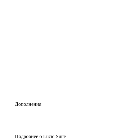
Умная схематизация
Lucidspark
Виртуальная доска для лучших идей
airfocus
Управление продуктами и дорожные карты
Дополнения
Подробнее о Lucid Suite