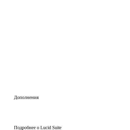
Умная схематизация
Lucidspark
Виртуальная доска для лучших идей
airfocus
Управление продуктами и дорожные карты
Дополнения
Подробнее о Lucid Suite