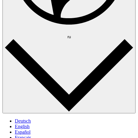
ru
Deutsch
English
Español
Français