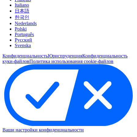
Italiano
日本語
한국인
Nederlands
Polski
Português
Pусский
Svenska
Конфиденциальность
Юриспруденция
Конфиденциальность
куки-файлов
Политика использования cookie-файлов
Ваши настройки конфиденциальности