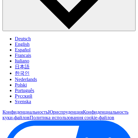
Deutsch
English
Español
Français
Italiano
日本語
한국인
Nederlands
Polski
Português
Pусский
Svenska
Конфиденциальность
Юриспруденция
Конфиденциальность
куки-файлов
Политика использования cookie-файлов