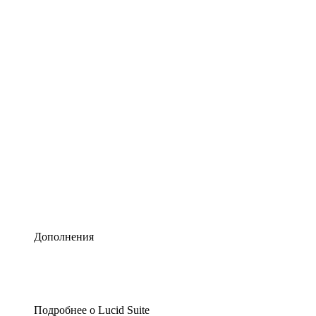
Умная схематизация
Lucidspark
Виртуальная доска для лучших идей
airfocus
Управление продуктами и дорожные карты
Дополнения
Подробнее о Lucid Suite