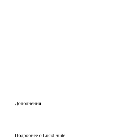
Умная схематизация
Lucidspark
Виртуальная доска для лучших идей
airfocus
Управление продуктами и дорожные карты
Дополнения
Подробнее о Lucid Suite