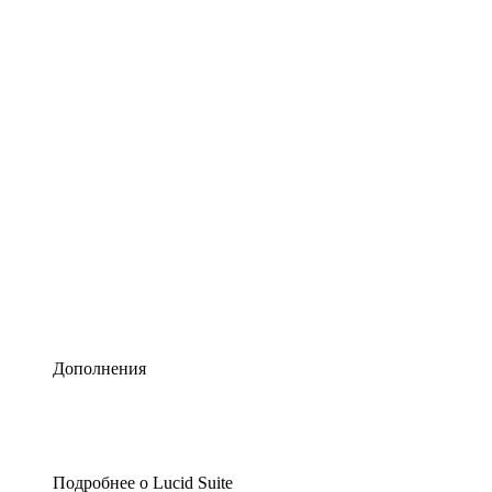
Умная схематизация
Lucidspark
Виртуальная доска для лучших идей
airfocus
Управление продуктами и дорожные карты
Дополнения
Подробнее о Lucid Suite